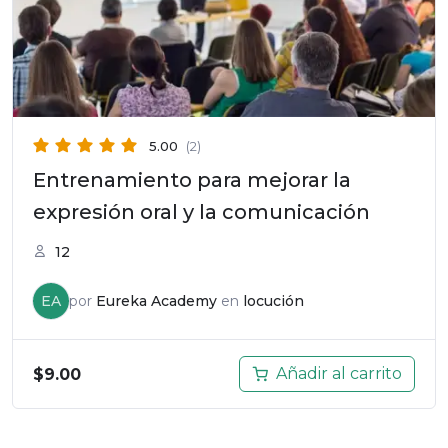
5.00
(2)
Entrenamiento para mejorar la
expresión oral y la comunicación
12
EA
por
Eureka Academy
en
locución
Añadir al carrito
$
9.00